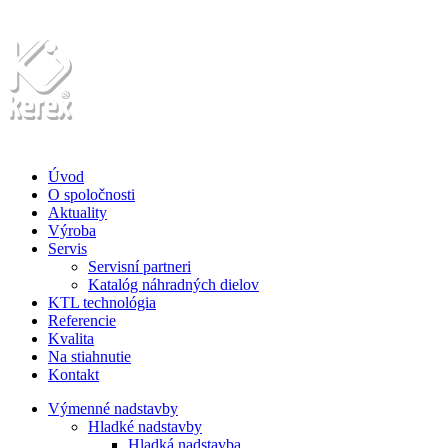
Úvod
O spoločnosti
Aktuality
Výroba
Servis
Servisní partneri
Katalóg náhradných dielov
KTL technológia
Referencie
Kvalita
Na stiahnutie
Kontakt
Výmenné nadstavby
Hladké nadstavby
Hladká nadstavba