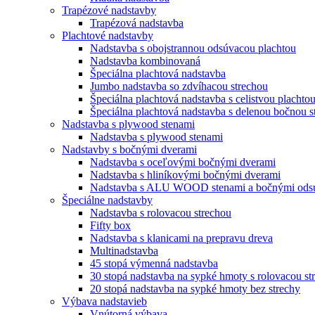
Trapézové nadstavby
Trapézová nadstavba
Plachtové nadstavby
Nadstavba s obojstrannou odsúvacou plachtou
Nadstavba kombinovaná
Špeciálna plachtová nadstavba
Jumbo nadstavba so zdvíhacou strechou
Špeciálna plachtová nadstavba s celistvou plachto
Špeciálna plachtová nadstavba s delenou bočnou s
Nadstavba s plywood stenami
Nadstavba s plywood stenami
Nadstavby s bočnými dverami
Nadstavba s oceľovými bočnými dverami
Nadstavba s hliníkovými bočnými dverami
Nadstavba s ALU WOOD stenami a bočnými odsú
Špeciálne nadstavby
Nadstavba s rolovacou strechou
Fifty box
Nadstavba s klanicami na prepravu dreva
Multinadstavba
45 stopá výmenná nadstavba
30 stopá nadstavba na sypké hmoty s rolovacou st
20 stopá nadstavba na sypké hmoty bez strechy
Výbava nadstavieb
Vnútorná výbava