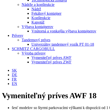
Technologická zostava
Nádrže a konštrukcie
Nádrž
Fekálový kontajner
Konštrukcie
Kapotáž
Výbava kontajnerov
Vnútorná a vonkajšia výbava kontajnerov
Prívesy
Tandemový príves
Univerzálny tandemový vozík PT 01-18
SCHMITZ CARGOBULL
Výroba prívesy
Vymeniteľný príves AWF
Vymeniteľný príves ZWF
SK
DE
FR
EN
Vymeniteľný príves AWF 18
šesť modelov so štyrmi parkovacími výškami k dispozícii od 1