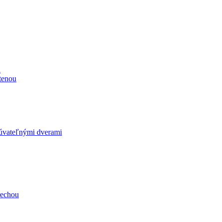
u
tenou
vateľnými dverami
rechou