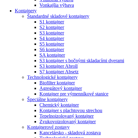
Vonkajšia výbava
Kontajnery
Štandardné skladové kontajnery
S1 kontajner
S2 kontajner
S3 kontajner
S4 kontajner
S5 kontajner
S6 kontajner
SA kontajner
S3 kontajner s bočnými skladacími dverami
S3 kontajner Abroll
S7 kontajner Absetz
Technologické kontajnery
Biofilter kontajner
Agregátový kontajner
Kontajner pre výmenníkové stanice
Špeciálne kontajnery
Chemický kontajner
Kontajner s plachtovou strechou
Tepelnoizolovaný kontajner
Zvukovoizolovaný kontajner
Kontajnerové zostavy
Kancelársko - skladová zostava