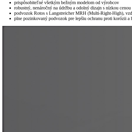
prispôsobiteľné všetkým bežným modelom od výrobcov
robustný, nenáročný na údržbu a odolný dizajn s nízkou cenou
podvozok Rotos s Langstreicher MRH (Multi-Right-High), vz
plne pozinkovaný podvozok pre lepšiu ochranu proti korózii a h