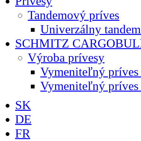
Prívesy
Tandemový príves
Univerzálny tandem
SCHMITZ CARGOBUL
Výroba prívesy
Vymeniteľný príve
Vymeniteľný príve
SK
DE
FR