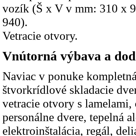
vozík (Š x V v mm: 310 x 9
940).
Vetracie otvory.
Vnútorná výbava a dod
Naviac v ponuke kompletná
štvorkrídlové skladacie dver
vetracie otvory s lamelami, 
personálne dvere, tepelná a
elektroinštalácia, regál, del