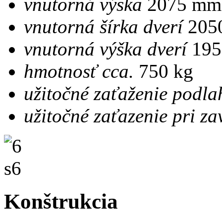
vnutorná výska
2075 mm
vnutorná šírka dverí
205
vnutorná výška dverí
195
hmotnosť cca.
750 kg
užitočné zaťaženie podla
užitočné zaťazenie pri za
Konštrukcia