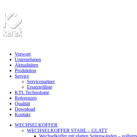
Vorwort
Unternehmen
Aktualitäten
Produktion
Service
Servicepartner
Ersatzteilliste
KTL Technologie
Referenzen
Qualität
Download
Kontakt
WECHSELKOFFER
WECHSELKOFFER STAHL – GLATT
Wechselkoffer mit glatten Seitenwänden – vollver