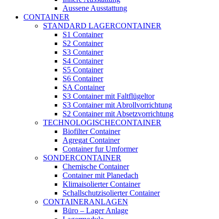
Aussene Ausstattung
CONTAINER
STANDARD LAGERCONTAINER
S1 Container
S2 Container
S3 Container
S4 Container
S5 Container
S6 Container
SA Container
S3 Container mit Faltflügeltor
S3 Container mit Abrollvorrichtung
S2 Container mit Absetzvorrichtung
TECHNOLOGISCHECONTAINER
Biofilter Container
Agregat Container
Container fur Umformer
SONDERCONTAINER
Chemische Container
Container mit Planedach
Klimaisolierter Container
Schallschutzisolierter Container
CONTAINERANLAGEN
Büro – Lager Anlage