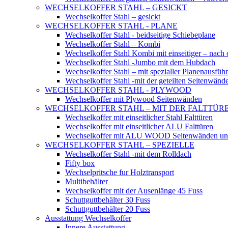
WECHSELKOFFER STAHL – GESICKT
Wechselkoffer Stahl – gesickt
WECHSELKOFFER STAHL - PLANE
Wechselkoffer Stahl - beidseitige Schiebeplane
Wechselkoffer Stahl – Kombi
Wechselkoffer Stahl Kombi mit einseitiger – nach 
Wechselkoffer Stahl -Jumbo mit dem Hubdach
Wechselkoffer Stahl – mit spezialler Planenausfüh
Wechselkoffer Stahl -mit der geteilten Seitenwänd
WECHSELKOFFER STAHL - PLYWOOD
Wechselkoffer mit Plywood Seitenwänden
WECHSELKOFFER STAHL – MIT DER FALTTÜR
Wechselkoffer mit einseitlicher Stahl Falttüren
Wechselkoffer mit einseitlicher ALU Falttüren
Wechselkoffer mit ALU WOOD Seitenwänden und s
WECHSELKOFFER STAHL – SPEZIELLE
Wechselkoffer Stahl -mit dem Rolldach
Fifty box
Wechselpritsche fur Holztransport
Multibehälter
Wechselkoffer mit der Ausenlänge 45 Fuss
Schuttguttbehälter 30 Fuss
Schuttguttbehälter 20 Fuss
Ausstattung Wechselkoffer
Innere Ausstattung