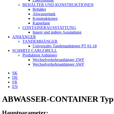
Lagermodule
BEHӒLTER UND KONSTRUKTIONEN
Behälter
Abwassertank
Konstruktionen
Kapselung
CONTAINERAUSSTATTUNG
Innere und äußere Ausstattung
ANHÄNGER
TANDEMHÄNGER
Univerzales Tandemanhänger PT 01-18
SCHMITZ CARGOBULL
Produktion Anhänger
Wechselverkehrsanhänger ZWF
Wechselverkehrsanhänger AWF
SK
DE
FR
EN
ABWASSER-CONTAINER Type
Hauptparameter: