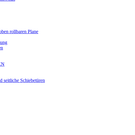
oben rollbaren Plane
rung
en
EN
eitliche Schiebetüren